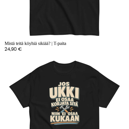
Mistä teitä köyhiä sikiää? | T-paita
24,90 €