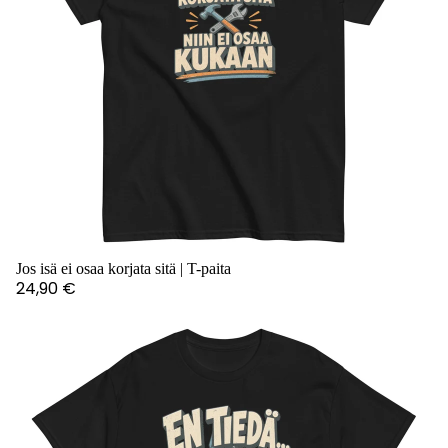
Jos isä ei osaa korjata sitä | T-paita
24,90 €