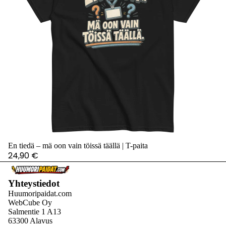
En tiedä – mä oon vain töissä täällä | T-paita
24,90 €
Yhteystiedot
Huumoripaidat.com
WebCube Oy
Salmentie 1 A13
63300 Alavus