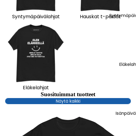
Syntymäpäiv
Syntymäpäivälahjat
Hauskat t-paidat
Eläkelahjat
Eläkelah
Eläkelahjat
Suosituimmat tuotteet
Näytä kaikki
Isänpäivä