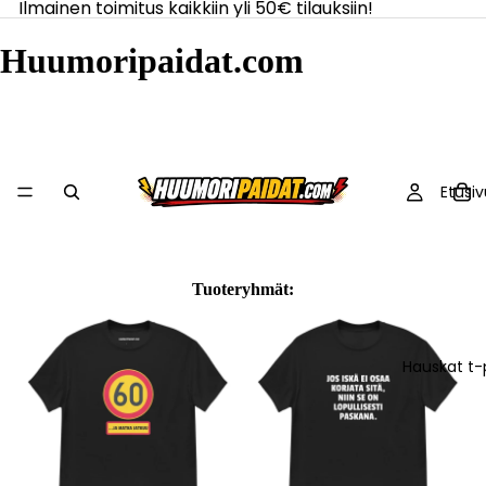
Ilmainen toimitus kaikkiin yli 50€ tilauksiin!
Huumoripaidat.com
Etusiv
Tuoteryhmät:
Syntymäpäivälahjat
Hauskat t-paidat
Hauskat t-