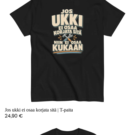
Jos ukki ei osaa korjata sitä | T-paita
24,90 €