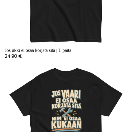
Jos ukki ei osaa korjata sitä | T-paita
24,90 €